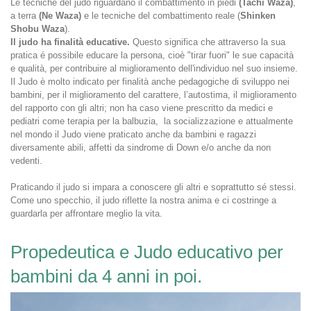
Le tecniche del judo riguardano il combattimento in piedi
(Tachi Waza)
,
a terra
(Ne Waza)
e le tecniche del combattimento reale (
Shinken
Shobu Waza
).
Il judo ha finalità educative.
Questo significa che attraverso la sua
pratica é possibile educare la persona, cioè "tirar fuori" le sue capacità
e qualità, per contribuire al miglioramento dell'individuo nel suo insieme.
Il Judo è molto indicato per finalità anche pedagogiche di sviluppo nei
bambini, per il miglioramento del carattere, l’autostima, il miglioramento
del rapporto con gli altri; non ha caso viene prescritto da medici e
pediatri come terapia per la balbuzia, la socializzazione e attualmente
nel mondo il Judo viene praticato anche da bambini e ragazzi
diversamente abili, affetti da sindrome di Down e/o anche da non
vedenti.
Praticando il judo si impara a conoscere gli altri e soprattutto sé stessi.
Come uno specchio, il judo riflette la nostra anima e ci costringe a
guardarla per affrontare meglio la vita.
Propedeutica e Judo educativo per
bambini da 4 anni in poi.